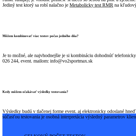
Jediný test ktorý sa robí nalačno je
Metabolicky test RMR
na kľudový
Môžem kombinovať viac testov počas jedného dňa?
Je to možné, ale najvhodnejšie je si kombináciu dohodnúť telefonicky 
026 244, event. mailom: info@vo2sportmax.sk
Kedy môžem očakávať výsledky testovania?
Výsledky budú v tlačenej forme event. aj elektronicky odoslané hneď 
súčasťou testovania je osobná interpretácia výsledný parametrov klien