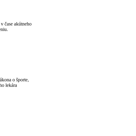
 v čase akútneho
niu.
ákona o športe,
ho lekára