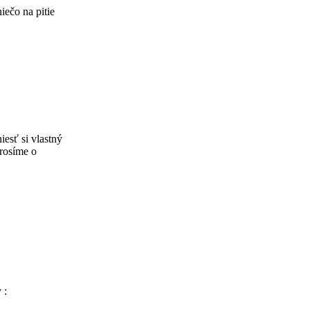
niečo na pitie
iesť si vlastný
prosíme o
 :