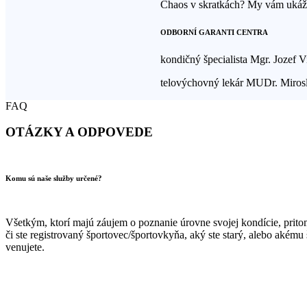
Chaos v skratkách? My vám ukáž
ODBORNÍ GARANTI CENTRA
kondičný špecialista Mgr. Jozef V
telovýchovný lekár MUDr. Mirosl
FAQ
OTÁZKY A ODPOVEDE
Komu sú naše služby určené?
Všetkým, ktorí majú záujem o poznanie úrovne svojej kondície, pritom 
či ste registrovaný športovec/športovkyňa, aký ste starý, alebo akému 
venujete.