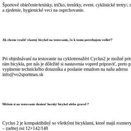
Športové oblečenie/tenisky, tričko, trenírky, event. cyklistické tretry/, 
a zjedenie, hygienické veci na osprchovanie.
Ak chcem využiť vlastný bicykel na testovanie, čo k tomu potrebujem vedieť?
Pri objednávaní na testovanie na cyklotrenažéri Cyclus2 je možné prin
rám bicykla, pre nás je dôležité si nastavenia vopred pripraviť, preto 
vyplnenie technického dotazníka a poslanie emailom na našu adresu
info@vo2sportmax.sk
Môžem si na testovanie doniesť horský bicykel alebo gravel ?
Cyclus 2 je kompaktibilný so všetkými bicyklami, ktoré majú rozmery
– zadnej osi 12×142/148