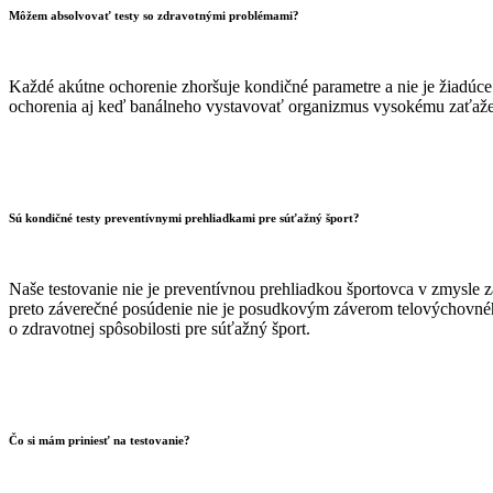
Môžem absolvovať testy so zdravotnými problémami?
Každé akútne ochorenie zhoršuje kondičné parametre a nie je žiadúce
ochorenia aj keď banálneho vystavovať organizmus vysokému zaťaže
Sú kondičné testy preventívnymi prehliadkami pre súťažný šport?
Naše testovanie nie je preventívnou prehliadkou športovca v zmysle z
preto záverečné posúdenie nie je posudkovým záverom telovýchovné
o zdravotnej spôsobilosti pre súťažný šport.
Čo si mám priniesť na testovanie?