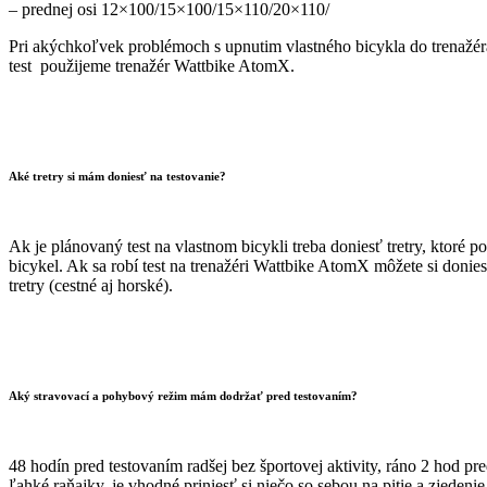
– prednej osi 12×100/15×100/15×110/20×110/
Pri akýchkoľvek problémoch s upnutim vlastného bicykla do trenažé
test použijeme trenažér Wattbike AtomX.
Aké tretry si mám doniesť na testovanie?
Ak je plánovaný test na vlastnom bicykli treba doniesť tretry, ktoré p
bicykel. Ak sa robí test na trenažéri Wattbike AtomX môžete si doni
tretry (cestné aj horské).
Aký stravovací a pohybový režim mám dodržať pred testovaním?
48 hodín pred testovaním radšej bez športovej aktivity, ráno 2 hod pr
ľahké raňajky, je vhodné priniesť si niečo so sebou na pitie a zjedenie