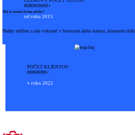
CELKOVÝ POČET TESTOV
8
0
8
0
8
0
8
0
8
0
+
Aká je možná forma platby?
od roku 2015
Platby môžete u nás vykonať v hotovosti alebo kartou, dostanete dokl
POČET KLIENTOV
8
0
8
0
8
0
8
0
+
v roku 2022