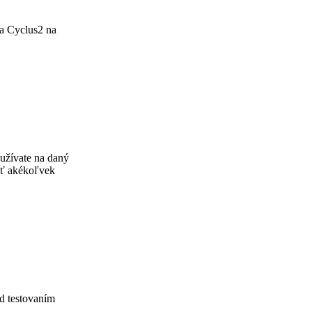
ra Cyclus2 na
oužívate na daný
esť akékoľvek
ed testovaním
.