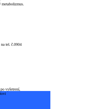
 metabolizmus.
na tel. č.0904
po vyšetrení,
tovi